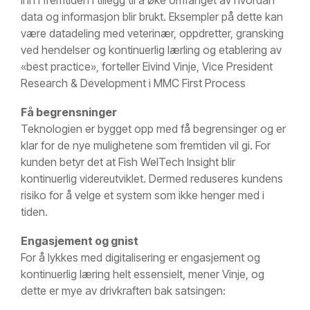
inn i fremtiden i tillegg til å øke omfanget av hvordan
data og informasjon blir brukt. Eksempler på dette kan
være datadeling med veterinær, oppdretter, gransking
ved hendelser og kontinuerlig lærling og etablering av
«best practice», forteller Eivind Vinje, Vice President
Research & Development i MMC First Process
Få begrensninger
Teknologien er bygget opp med få begrensinger og er
klar for de nye mulighetene som fremtiden vil gi. For
kunden betyr det at Fish WelTech Insight blir
kontinuerlig videreutviklet. Dermed reduseres kundens
risiko for å velge et system som ikke henger med i
tiden.
Engasjement og gnist
For å lykkes med digitalisering er engasjement og
kontinuerlig læring helt essensielt, mener Vinje, og
dette er mye av drivkraften bak satsingen: