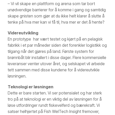
– Vi vil skape en plattform og arena som tar bort
unødvendige barrierer for å komme i gang og samtidig
skape gnisten som gjør at du ikke helt klarer å slutte å
tenke på hva mer kan vi få til, hva mer er det å hente?
Videreutvikling
En prototype har vært testet og kjørt på en pelagisk
fabrikk i et par måneder siden det forenkler logistikk og
tilgang når det gjøres på land. Første system for
brønnbåt blir installert i disse dager. Flere kommersielle
leveranser venter utover året, og selskapet vil arbeide
tett sammen med disse kundene for å videreutvikle
løsningen.
Teknologi er løsningen
Dette er bare starten. Vi ser potensialet og har sterk
tro på at teknologi er en viktig del av løsningen for å
løse utfordringer rundt fiskevelferd og bærekraft. Vi
satser helhjertet på Fish WelTech Insight fremover,