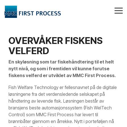
Skip
to
Tog
the
Me
main
content.
OVERVÅKER FISKENS
VELFERD
En skyløsning som tar fiskehåndtering til et helt
nytt nivå, og som i fremtiden vil kunne forutse
fiskens velferd er utviklet av MMC First Process.
Fish Welfare Technology er fellesnavnet på de digitale
løsningene fra det verdensledende selskapet på
håndtering av levende fisk. Løsningen består av
bransjens beste automasjonssystem (Fish WelTech
Control) som MMC First Process har levert til
brønnbåter gjennom en årrekke. Nytt i porteføljen nå