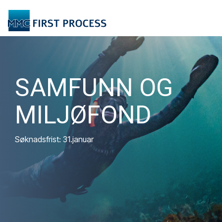
Skip
to
Tog
the
Me
main
content.
SAMFUNN OG
MILJØFOND
Søknadsfrist: 31.januar