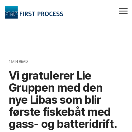
Skip
to
Tog
the
Me
main
content.
1 MIN READ
Vi gratulerer Lie
Gruppen med den
nye Libas som blir
første fiskebåt med
gass- og batteridrift.