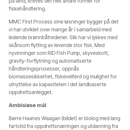
på land, kreves det helt andre former for
fiskehåndtering.
MMC First Process sine løsninger bygger på det
vi har utviklet over mange år i samarbeid med
ledende brønnbåtrederier. Slik har vi lykkes med
skånsom flytting av levende stor fisk. Med
nyvinninger som RID Fish Pump, skyveskott,
gravity-forflytning og automatiserte
håndteringsprosesser, oppnås
biomassesikkerhet, fiskevelferd og mulighet for
utnyttelse av kapasiteten i det landbaserte
oppdrettsanlegget.
Ambisiøse mål
Børre Haanes Waagan (bildet) er biolog med lang
fartstid fra oppdrettsnæringen og utdanning fra