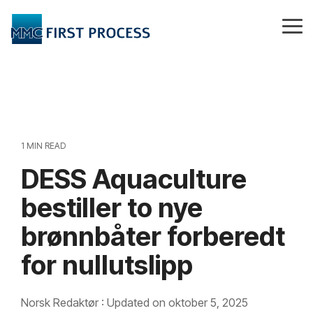
Skip
to
Tog
the
Me
main
content.
1 MIN READ
DESS Aquaculture
bestiller to nye
brønnbåter forberedt
for nullutslipp
Norsk Redaktør
:
Updated on oktober 5, 2025