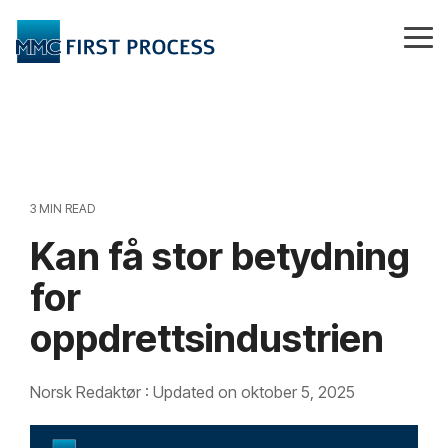
Skip
to
Tog
the
Me
main
content.
3 MIN READ
Kan få stor betydning
for
oppdrettsindustrien
Norsk Redaktør
:
Updated on oktober 5, 2025