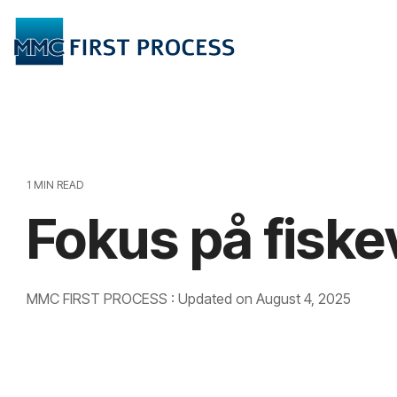
Skip
to
the
main
content.
1 MIN READ
Fokus på fiske
MMC FIRST PROCESS
:
Updated on August 4, 2025