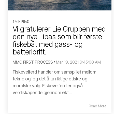
1 MIN READ
Vi gratulerer Lie Gruppen med
den nye Libas som blir første
fiskebåt med gass- og
batteridrift.
MMC FIRST PROCESS
:
Mar 19, 2021 9:45:00 AM
Fiskevelferd handler om samspillet mellom
teknologi og det å ta riktige etiske og
moralske valg. Fiskevelferd er også
verdiskapende gjennom økt...
Read More