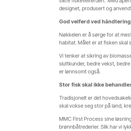
sikre fiskevelferden. Med åpenh
designet, produsert og anvendt s
God velferd ved håndtering 
Nøkkelen er å sørge for at mest
habitat. Målet er at fisken skal 
Vi tenker at sikring av biomass
sluttkunder, bedre vekst, bedre
er lønnsomt også.
Stor fisk skal ikke behandles
Tradisjonelt er det hovedsakeli
skal vokse seg stor på land, kr
MMC First Process sine løsning
brønnbåtrederier. Slik har vi l