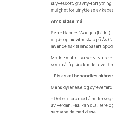
skyveskott, gravity-forflytnin
mulighet for utnyttelse av kapa
Ambisiøse mål
Børre Haanes Waagan (bildet) e
miljø- og biovitenskap på Ås (
levende fisk til landbasert oppd
Marine matressurser vil være e
som mål å gjøre kunder over hel
- Fisk skal behandles skån
Mens dyrehelse og dyrevelferd 
­­- Det er i ferd med å endre se
av verden. Fisk kan bl.a. lære
samarbeide med disse.