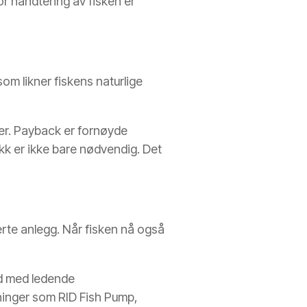
or håndtering av fisken er
om likner fiskens naturlige
ger. Payback er fornøyde
ikk er ikke bare nødvendig. Det
erte anlegg. Når fisken nå også
id med ledende
nninger som RID Fish Pump,