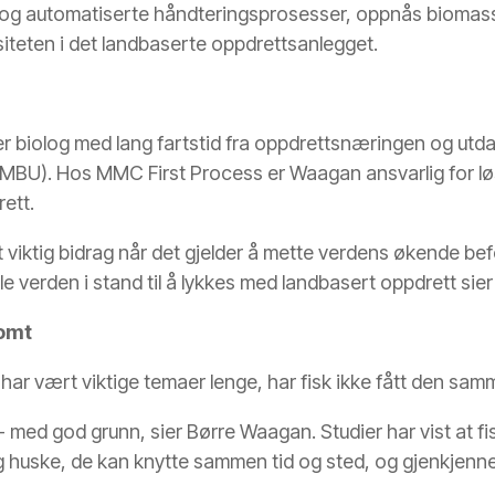
g og automatiserte håndteringsprosesser, oppnås biomass
siteten i det landbaserte oppdrettsanlegget.
r biolog med lang fartstid fra oppdrettsnæringen og utdan
NMBU). Hos MMC First Process er Waagan ansvarlig for lø
rett.
t viktig bidrag når det gjelder å mette verdens økende be
e verden i stand til å lykkes med landbasert oppdrett si
somt
har vært viktige temaer lenge, har fisk ikke fått den 
g - med god grunn, sier Børre Waagan. Studier har vist at fi
 og huske, de kan knytte sammen tid og sted, og gjenkje