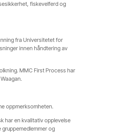
esikkerhet, fiskevelferd og
ning fra Universitetet for
sninger innen håndtering av
folkning. MMC First Process har
er Waagan.
samme oppmerksomheten.
sk har en kvalitativ opplevelse
nne gruppemedlemmer og