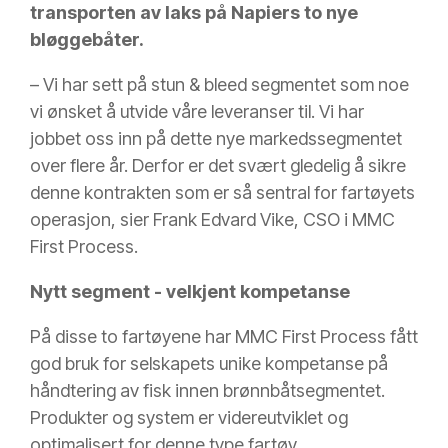
transporten av laks på Napiers to nye
bløggebåter.
– Vi har sett på stun & bleed segmentet som noe
vi ønsket å utvide våre leveranser til. Vi har
jobbet oss inn på dette nye markedssegmentet
over flere år. Derfor er det svært gledelig å sikre
denne kontrakten som er så sentral for fartøyets
operasjon, sier Frank Edvard Vike, CSO i MMC
First Process.
Nytt segment - velkjent kompetanse
På disse to fartøyene har MMC First Process fått
god bruk for selskapets unike kompetanse på
håndtering av fisk innen brønnbåtsegmentet.
Produkter og system er videreutviklet og
optimalisert for denne type fartøy.