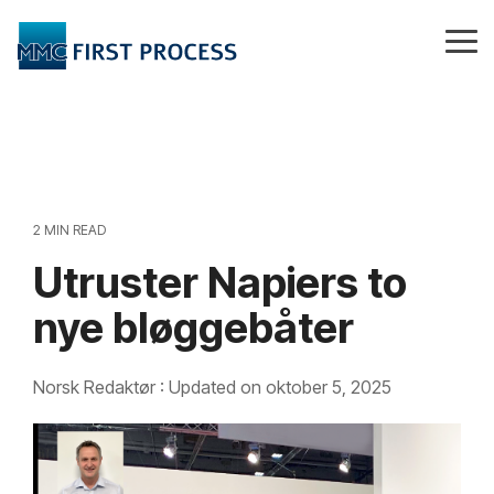
Skip
to
Tog
the
Me
main
content.
2 MIN READ
Utruster Napiers to
nye bløggebåter
Norsk Redaktør
:
Updated on oktober 5, 2025