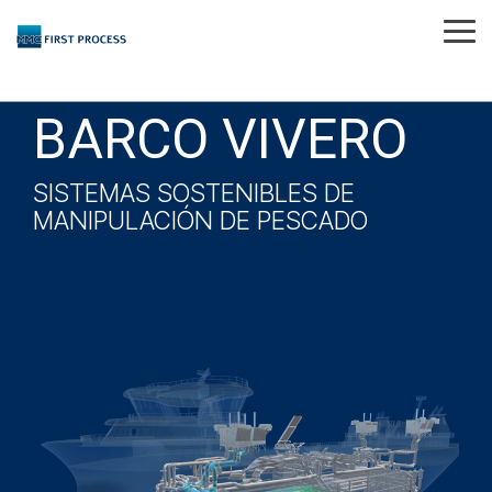
Skip
to
Tog
the
Me
main
content.
BARCO VIVERO
SISTEMAS SOSTENIBLES DE
MANIPULACIÓN DE PESCADO