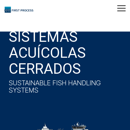
Skip
to
Tog
the
Me
main
content.
SISTEMAS
ACUÍCOLAS
CERRADOS
SUSTAINABLE FISH HANDLING
SYSTEMS