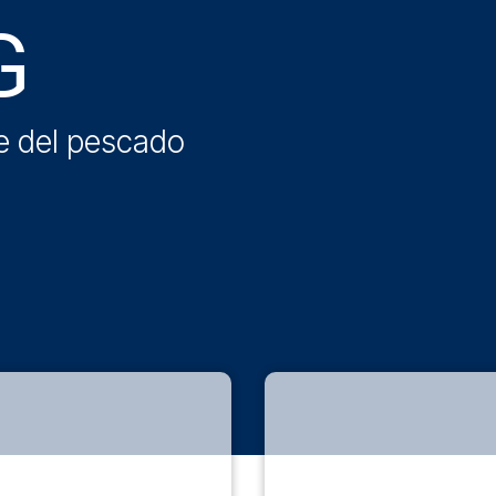
G
le del pescado