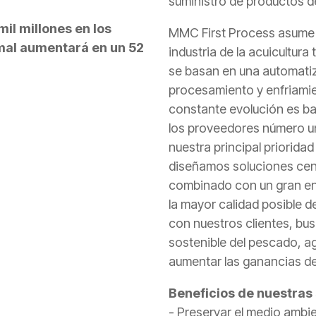
suministro de productos de
il millones en los
MMC First Process asume c
mal aumentará en un 52
industria de la acuicultur
se basan en una automatiz
procesamiento y enfriami
constante evolución es b
los proveedores número uno
nuestra principal priorida
diseñamos soluciones cent
combinado con un gran enf
la mayor calidad posible d
con nuestros clientes, bu
sostenible del pescado, ag
aumentar las ganancias de 
Beneficios de nuestras
- Preservar el medio ambi