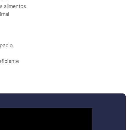
os alimentos
imal
spacio
ficiente