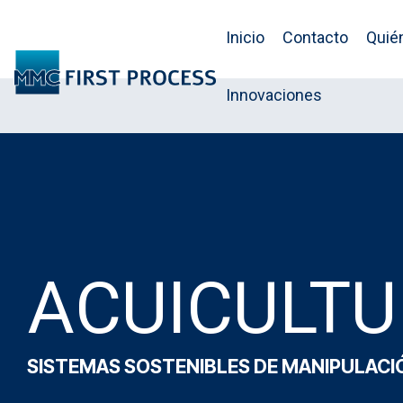
Skip
to
Inicio
Contacto
Quié
the
main
content.
Innovaciones
ACUICULT
SISTEMAS SOSTENIBLES DE MANIPULACI