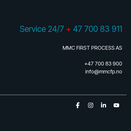
Service 24/7
+
47 700 83 911
MMC FIRST PROCESS AS
+47 700 83 900
info@mmcfp.no
Facebook
Instagram
Linkedin
YouT