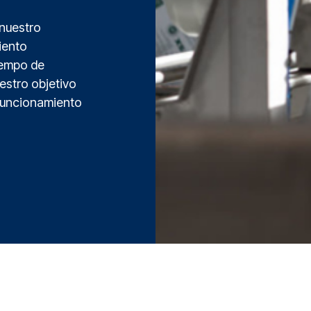
 nuestro
miento
iempo de
uestro objetivo
 funcionamiento