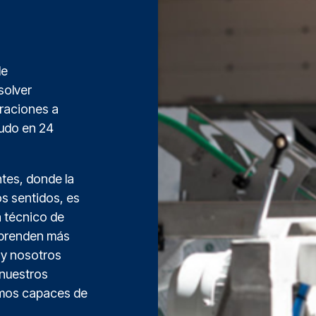
de
solver
araciones a
nudo en 24
tes, donde la
s sentidos, es
a técnico de
 aprenden más
 y nosotros
nuestros
omos capaces de