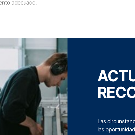
amento adecuado.
ACTU
RECO
Las circunstanc
las oportunida