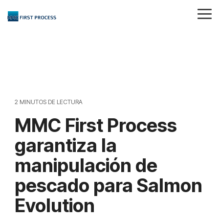
Skip
to
Tog
the
Me
main
content.
2 MINUTOS DE LECTURA
MMC First Process
garantiza la
manipulación de
pescado para Salmon
Evolution